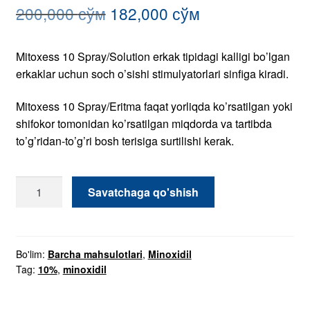
-
Minoxidil
Bo'lim:
Barcha mahsulotlari
,
Minoxidil
Tag:
10%
,
minoxidil
miqdori
Tasnif
Sharhlar (0)
Tasnif
Mitoxess 10 Spray/Solution erkak tipidagi kalligi bo’lgan
erkaklar uchun soch o’sishi stimulyatorlari sinfiga kiradi.
Mitoxess 10 Spray/Eritma faqat yorliqda ko’rsatilgan yoki
shifokor tomonidan ko’rsatilgan miqdorda va tartibda