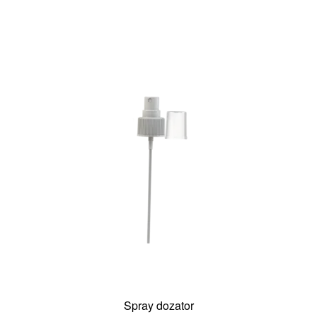
Yangi sotuvda!
Massaj cho’tkasi
Minoxidilning
ko’proq ta’siri
Ko’proq sochlar – qalinroq soqol!
Qon aylanishini rag’batlantiradi
Mahsulotning so’rilishini oshiradi
Bir xil taqsimlash
Teri massaji