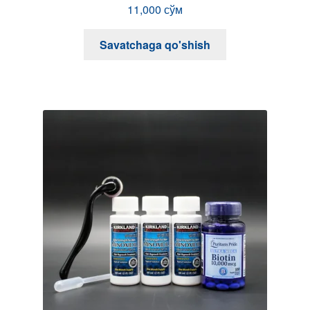
Buyurtma berish
×
2019-2024 © OOO "Minoxidil.uz"