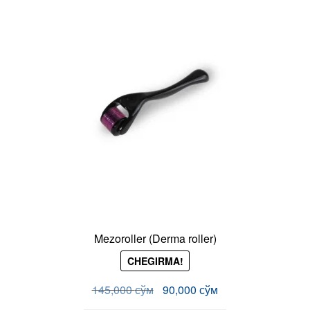
Oddiy pipetka
6,000
сўм
Savatchaga qo'shish