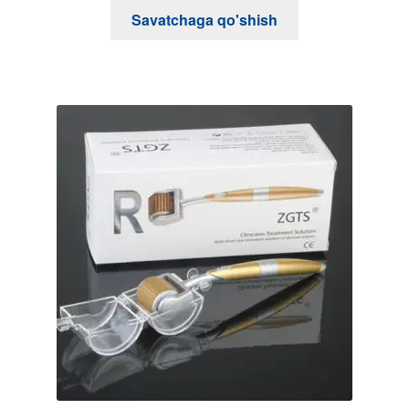
O'xshash mahsulotlar