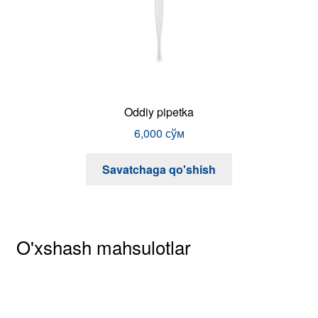
Spray dozator
11,000
сўм
Savatchaga qo'shish