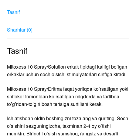
to’g’ridan-to’g’ri bosh terisiga surtilishi kerak.
Ishlatishdan oldin boshingizni tozalang va quriting. Soch
o’sishini sezguningizcha, taxminan 2-4 oy o’tishi
mumkin. Birinchi o’sish yumshoq, rangsiz va deyarli
sezilmaydigan bo’lishi mumkin. Tavsiya etilganidan
ko’proq foydalanish soch o’sishini tezlashtirmaydi va yon
ta’sir ehtimolini oshirishi mumkin. Soch o’sishini saqlab
qolish uchun ushbu vositani doimiy ravishda ishlatish
kerak. 4-6 oy davomida vositadan foydalangandan keyin
ahvolingiz yaxshilanmasa yoki yomonlashsa,
mutaxassisga murojaat qilishingizni tavsiya qilamiz.
Mitoxess 10 Spray/Eritma odatda xavfsiz va ko’pchilik
uchun mos keladi, ammo yon ta’siri bo’lishi mumkin.
Ushbu dorining eng keng tarqalgan nojo’ya ta’siri – bu
bosh terisining davolangan hududida terining qichishi va
tirnash xususiyati. Agar tasodifan boshqa joylarga