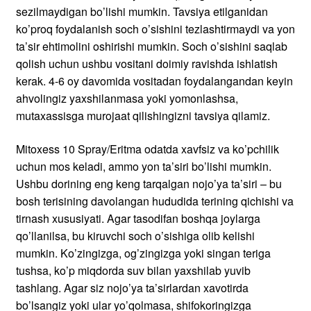
qo’llanilsa, bu kiruvchi soch o’sishiga olib kelishi
mumkin. Ko’zingizga, og’zingizga yoki singan teriga
tushsa, ko’p miqdorda suv bilan yaxshilab yuvib
tashlang. Agar siz nojo’ya ta’sirlardan xavotirda
bo’lsangiz yoki ular yo’qolmasa, shifokoringizga
murojaat qiling.
18 yoshdan kichik yoki 65 yoshdan oshgan odamlar
odatda Mitoxess 10 Spray/Solüsyondan
foydalanmasliklari kerak. Agar soch to’kilishi dori
vositalari (masalan, kimyoterapiya) yoki ozuqaviy
tanqislik tufayli kelib chiqqan bo’lsa, bu ham noo’rin
bo’lishi mumkin. Agar sizda yuqori qon bosimi bo’lsa
yoki turli xil bosh terisi kasalliklarini davolash uchun
boshqa krem ​​yoki losonlardan foydalansangiz, bu
vositadan foydalanmasligingiz kerak. Agar sizda yurak
xastaligi yoki qon aylanishi bilan bog’liq muammolar
bo’lsa, shifokoringiz bilan gaplashing. Har qanday