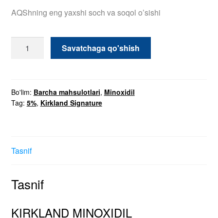
Tasnif
KIRKLAND MINOXIDIL
Ishlab chiqaruvchi:
Kirkland Signature
Kitda nima bor:
1 asl minoksidil 5%, ko’rsatmalar
Qancha etarli:
1 oy davomida to’g’ri foydalanish uchun
1 ta idish etarli.
Qanday qilib uni to’g’ri ishlatish kerak:
buyurtmaning
to’liq to’plamida rus tilida batafsil ko’rsatmalar mavjud va
agar sizda biron bir savol bo’lsa, yordam uchun
biz bilan
bog’lanishingiz mumkin.
Muddati:
1 yil