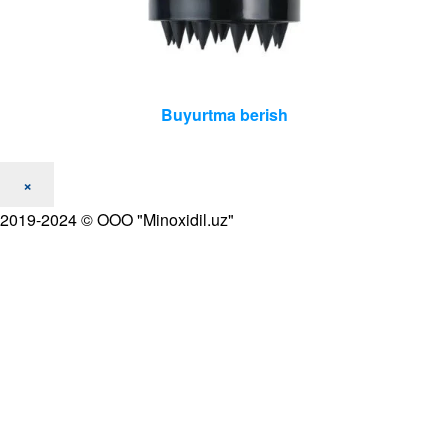
Уважаемые клиенты, Сообщаем что, с 15 декабря
цена на лосьон Kirkland повысилась на 5000 сум.
Оплатить заказ можно через системы Click и Payme |
Hurmatli mijozlar,Sizga shuni ma'lum qilamizki, 15-
dekabrdan boshlab Kirkland losoni narxi 5000 so'mga
oshdi. Buyurtmani Click va Payme tizimlari orqali
to'lashingiz mumkin.
Bekor qilish