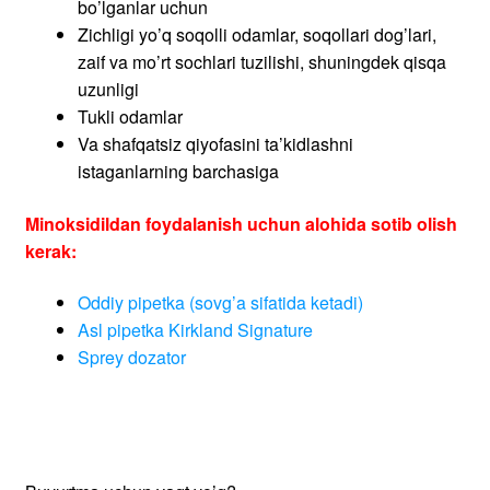
Buyurtma uchun vaqt yo’q?
1 bosish buyurtma
Yoki mutaxassis bilan suhbatlashing
Quyidagi shaklni to’ldiring