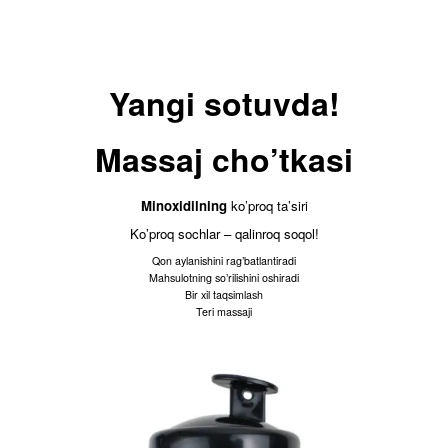
Buyurtma berish
×
2019-2024 © OOO "Minoxidil.uz"