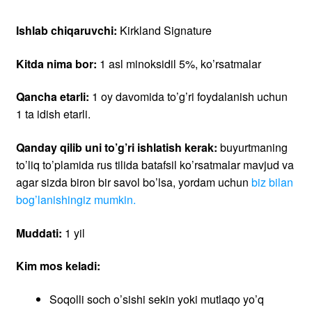
Kim mos keladi:
Soqolli soch o’sishi sekin yoki mutlaqo yo’q
bo’lganlar uchun
Zichligi yo’q soqolli odamlar, soqollari dog’lari,
zaif va mo’rt sochlari tuzilishi, shuningdek qisqa
uzunligi
Tukli odamlar
Va shafqatsiz qiyofasini ta’kidlashni
istaganlarning barchasiga
Minoksidildan foydalanish uchun alohida sotib olish
kerak:
Oddiy pipetka (sovg’a sifatida ketadi)
Asl pipetka Kirkland Signature
Sprey dozator