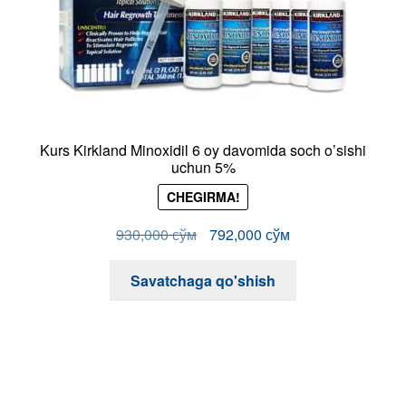
Yangi sotuvda!
Massaj cho’tkasi
Minoxidilning
ko’proq ta’siri
Ko’proq sochlar – qalinroq soqol!
Qon aylanishini rag’batlantiradi
Mahsulotning so’rilishini oshiradi
Bir xil taqsimlash
Teri massaji