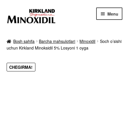
Skip
Skip
Menu
to
to
navigation
content
Bosh sahifa
Bosh sahifa
Barcha mahsulotlari
Minoxidil
Soch o’sishi
uchun Kirkland Minoksidil 5% Losyoni 1 oyga
Mahsulot
Sharhlar
CHEGIRMA!
Foyda va farqi
Natijalar
Kafolatlar
Buyurtma qilish