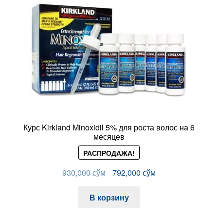
Курс Kirkland Minoxidil 5% для роста волос на 6
месяцев
РАСПРОДАЖА!
Первоначальная
Текущая
930,000
сўм
792,000
сўм
цена
цена:
составляла
792,000 сўм.
В корзину
930,000 сўм.