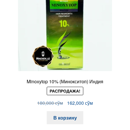
Minoxytop 10% (Минокситоп) Индия
РАСПРОДАЖА!
Первоначальная
Текущая
180,000
сўм
162,000
сўм
цена
цена:
составляла
162,000 сўм.
В корзину
180,000 сўм.