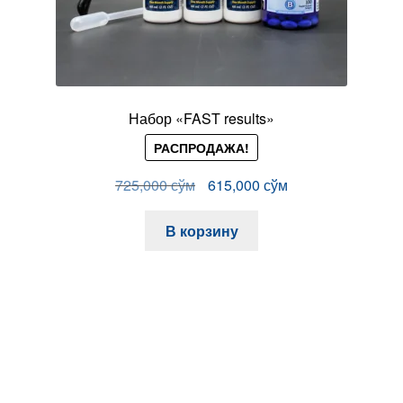
Набор «FAST results»
РАСПРОДАЖА!
Первоначальная
Текущая
725,000
сўм
615,000
сўм
цена
цена:
составляла
615,000 сўм.
В корзину
725,000 сўм.