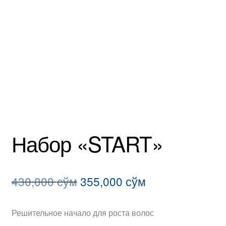
Набор «START»
Первоначальная
Текущая
430,000
сўм
355,000
сўм
цена
цена:
Решительное начало для роста волос
составляла
355,000 сўм.