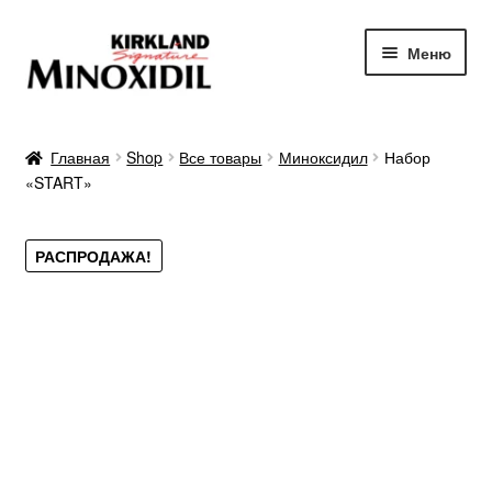
Перейти
Перейти
Меню
к
к
навигации
содержимому
Главная
Главная
Shop
Все товары
Миноксидил
Набор
«START»
О продукте
Отзывы
РАСПРОДАЖА!
Преимущества
Результаты
Гарантии
Заказать