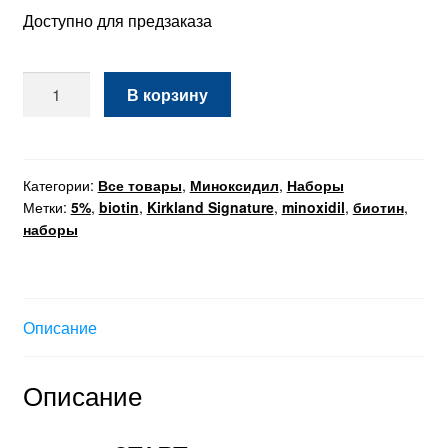
430,000 сўм.
Доступно для предзаказа
Количество
В корзину
товара
Набор
"START"
Категории:
Все товары
,
Миноксидил
,
Наборы
Метки:
5%
,
biotin
,
Kirkland Signature
,
minoxidil
,
биотин
,
наборы
Описание
Описание