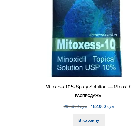
Mitoxess 10% Spray Solution — Minoxidi
РАСПРОДАЖА!
Первоначальная
Текущая
200,000
сўм
182,000
сўм
цена
цена:
составляла
182,000 
В корзину
200,000 сўм.