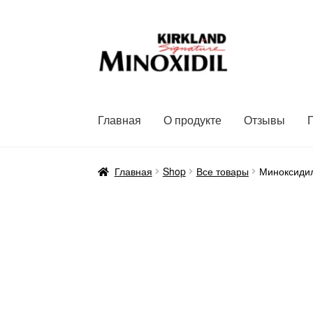
Перейти
Перейти
к
к
навигации
содержимому
Главная
О продукте
Отзывы
Главная
Shop
Все товары
Миноксиди