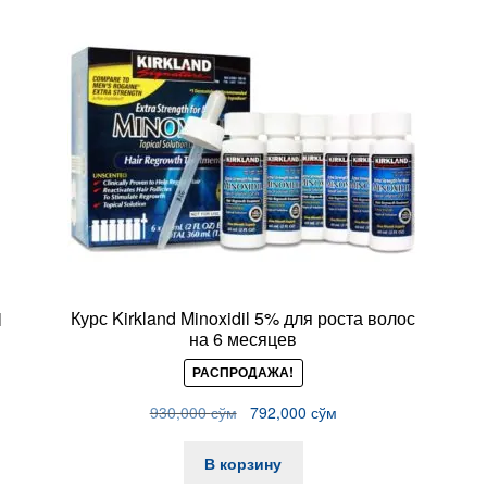
Курс Kirkland Minoxidil 5% для роста волос
l
на 6 месяцев
РАСПРОДАЖА!
Первоначальная
Текущая
930,000
сўм
792,000
сўм
цена
цена:
сўм.
составляла
792,000 сўм.
В корзину
930,000 сўм.