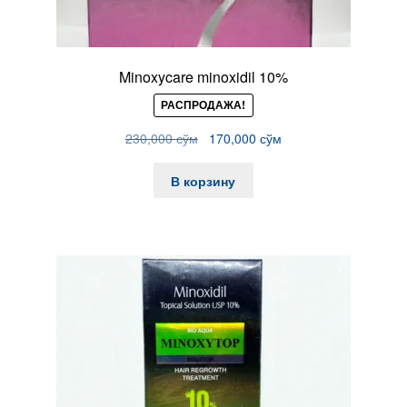
Minoxycare minoxidil 10%
РАСПРОДАЖА!
Первоначальная
Текущая
230,000
сўм
170,000
сўм
цена
цена:
составляла
170,000 сўм.
В корзину
сўм.
230,000 сўм.