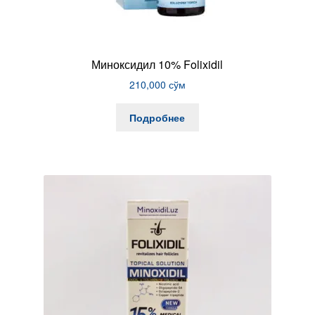
Миноксидил 10% Folixidil
210,000
сўм
Подробнее
сўм.