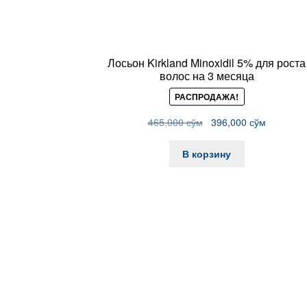
Лосьон Kirkland Minoxidil 5% для роста
волос на 3 месяца
РАСПРОДАЖА!
Первоначальная
Текущая
465,000
сўм
396,000
сўм
цена
цена:
составляла
396,000 
В корзину
465,000 сўм.