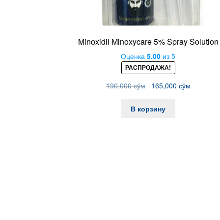
Minoxidil Minoxycare 5% Spray Solution
Оценка
5.00
из 5
РАСПРОДАЖА!
Первоначальная
Текущая
190,000
сўм
165,000
сўм
цена
цена:
составляла
165,000 
В корзину
190,000 сўм.