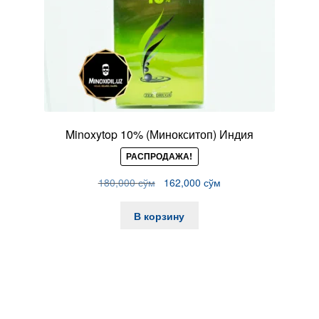
Minoxytop 10% (Минокситоп) Индия
РАСПРОДАЖА!
Первоначальная
Текущая
180,000
сўм
162,000
сўм
цена
цена:
составляла
162,000 сўм.
В корзину
180,000 сўм.