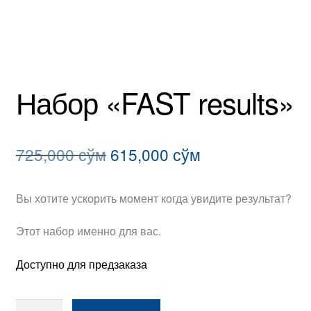
Набор «FAST results»
Первоначальная
Текущая
725,000
сўм
615,000
сўм
цена
цена:
Вы хотите ускорить момент когда увидите результат?
составляла
615,000 сўм.
725,000 сўм.
Этот набор именно для вас.
Доступно для предзаказа
Количество