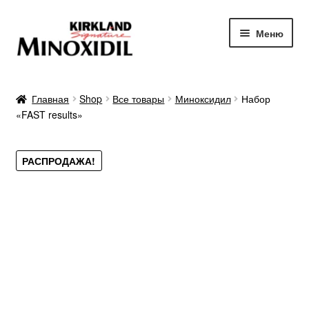
Перейти
Перейти
Меню
к
к
навигации
содержимому
Главная
Главная
Shop
Все товары
Миноксидил
Набор
«FAST results»
О продукте
Отзывы
РАСПРОДАЖА!
Преимущества
Результаты
Гарантии
Заказать