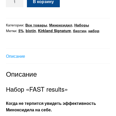
В корзину
товара
Набор
"FAST
results"
Категории:
Все товары
,
Миноксидил
,
Наборы
Метки:
5%
,
biotin
,
Kirkland Signature
,
биотин
,
набор
Описание
Описание
Набор «FAST results»
Когда не терпится увидеть эффективность
Миноксидила на себе.