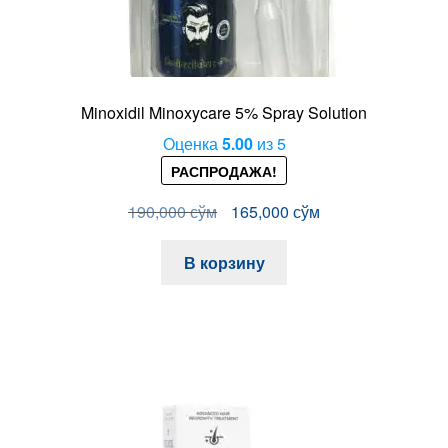
Minoxidil Minoxycare 5% Spray Solution
Оценка
5.00
из 5
РАСПРОДАЖА!
Первоначальная
Текущая
190,000
сўм
165,000
сўм
цена
цена:
составляла
165,000 сўм.
В корзину
190,000 сўм.