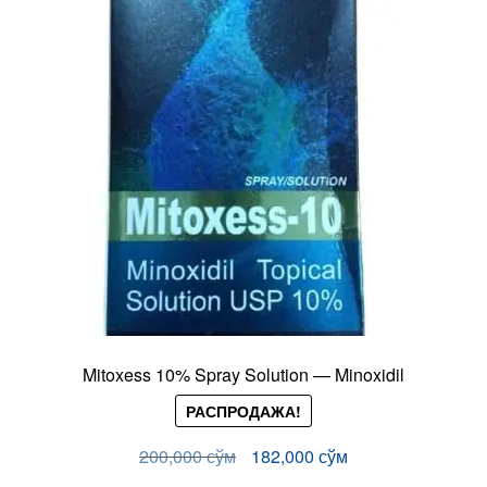
Mitoxess 10% Spray Solution — Minoxidil
РАСПРОДАЖА!
Первоначальная
Текущая
200,000
сўм
182,000
сўм
цена
цена: