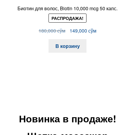
Биотин для волос, Biotin 10,000 mcg 50 капс.
РАСПРОДАЖА!
Первоначальная
Текущая
180,000
сўм
149,000
сўм
цена
цена:
составляла
149,000 сўм.
В корзину
180,000 сўм.
Новинка в продаже!