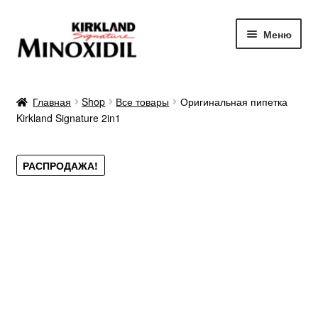
Перейти
Перейти
Меню
к
к
навигации
содержимому
Главная
Главная
Shop
Все товары
Оригинальная пипетка
Kirkland Signature 2in1
О продукте
Отзывы
РАСПРОДАЖА!
Преимущества
Результаты
Гарантии
Заказать