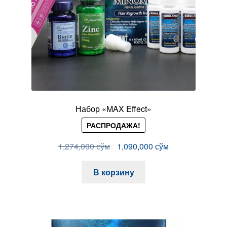
Набор «MAX Effect»
РАСПРОДАЖА!
Первоначальная
Текущая
1,274,000
сўм
1,090,000
сўм
цена
цена:
составляла
1,090,000 сўм.
В корзину
1,274,000 сўм.