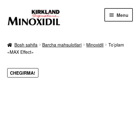
Skip
Skip
Menu
to
to
navigation
content
Bosh sahifa
Bosh sahifa
Barcha mahsulotlari
Minoxidil
To’plam
«MAX Effect»
Mahsulot
Sharhlar
CHEGIRMA!
Foyda va farqi
Natijalar
Kafolatlar
Buyurtma qilish