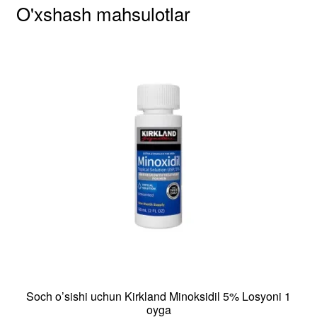
O'xshash mahsulotlar
Soch o’sishi uchun Kirkland Minoksidil 5% Losyoni 1
oyga