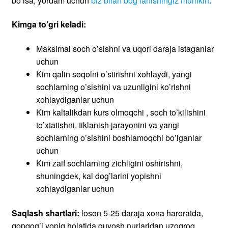
bo’lsa, yordam uchun
biz bilan bog’lanishingiz mumkin
.
Kimga to’gri keladi:
Maksimal soch o’sishni va uqori daraja istaganlar
uchun
Kim qalin soqolni o’stirishni xohlaydi, yangi
sochlarning o’sishini va uzunligini ko’rishni
xohlaydiganlar uchun
Kim kaltalikdan kurs olmoqchi , soch to’kilishini
to’xtatishni, tiklanish jarayonini va yangi
sochlarning o’sishini boshlamoqchi bo’lganlar
uchun
Kim zaif sochlarning zichligini oshirishni,
shuningdek, kal dog’larini yopishni
xohlaydiganlar uchun
Saqlash shartlari:
loson 5-25 daraja xona haroratda,
qopqog’i yopiq holatida quyosh nurlaridan uzoqroq