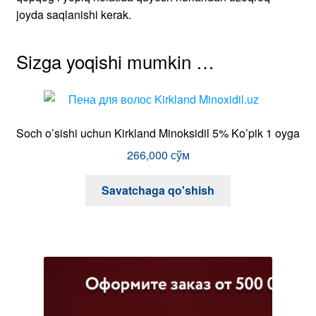
joyda saqlanishi kerak.
Sizga yoqishi mumkin …
Soch o’sishi uchun Kirkland Minoksidil 5% Ko’pik 1 oyga
266,000
сўм
Savatchaga qo'shish