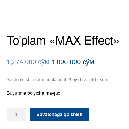
To’plam «MAX Effect»
Original
Current
1,274,000
сўм
1,090,000
сўм
price
price
Soch o’sishi uchun maksimal 6 oy davomida kurs.
was:
is:
1,274,000 сўм.
1,090,000 с
Buyurtma bo'yicha mavjud
To’plam
Savatchaga qo'shish
"MAX
Effect"