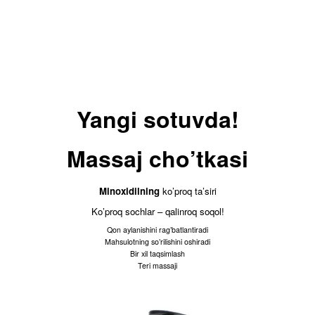
Yangi sotuvda!
Massaj cho’tkasi
Minoxidilning
ko’proq ta’siri
Ko’proq sochlar – qalinroq soqol!
Qon aylanishini rag’batlantiradi
Mahsulotning so’rilishini oshiradi
Bir xil taqsimlash
Teri massaji