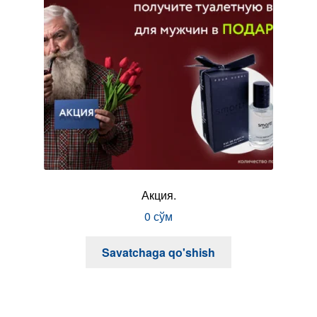
Акция.
0
сўм
Savatchaga qo'shish