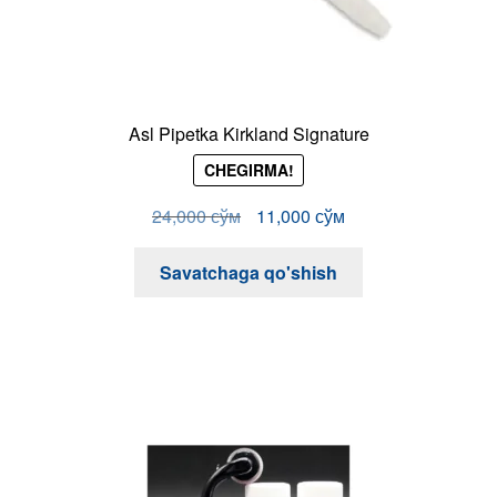
Asl Pipetka Kirkland Signature
CHEGIRMA!
Original
Current
24,000
сўм
11,000
сўм
price
price
was:
is:
Savatchaga qo'shish
24,000 сўм.
11,000 сўм.