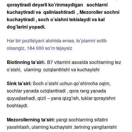
qoraytiradi deyarli ko’rinmaydigan sochlarni
kuchaytiradi va qalinlashtiradi , Mezoroller sochni
kuchaytiradi , soch o’sishni tekislaydi va kal
dog’larini yopadi.
Har bir pozitsiyani alohida emas, to’plamni sotib
olsangiz, 184 000 so’m tejaysiz
Biotinning ta’siri:
. B7 vitamini asosida sochlarning tez
o’sishi, ularning oziqlantirishi va kuchayishi
Sink ta’siri:
Soch o’sishi uchun qo’shimcha oqim,
sochlar yanada oziqlantiradi , qora rang yanada
quyuqlashadi, qizil – yana qizg’ish, tuklar qorayishni
boshlaydi.
Mezorollerning ta’siri:
yangi sochlarning sifatini
yaxshilash, ularning kuchayishi ,terining yangilanishi