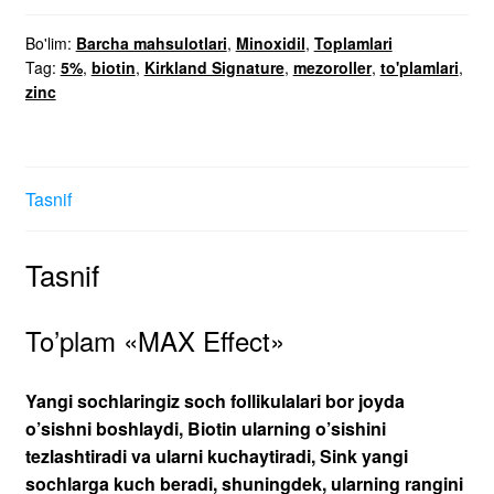
miqdori
Bo'lim:
Barcha mahsulotlari
,
Minoxidil
,
Toplamlari
Tag:
5%
,
biotin
,
Kirkland Signature
,
mezoroller
,
to'plamlari
,
zinc
Tasnif
Tasnif
To’plam «MAX Effect»
Yangi sochlaringiz soch follikulalari bor joyda
o’sishni boshlaydi, Biotin ularning o’sishini
tezlashtiradi va ularni kuchaytiradi, Sink yangi
sochlarga kuch beradi, shuningdek, ularning rangini