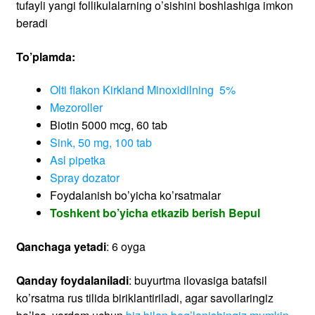
tufayli yangi follikulalarning o’sishini boshlashiga imkon
beradi
To’plamda:
Olti flakon Kirkland Minoxidilning 5%
Mezoroller
Biotin 5000 mcg, 60 tab
Sink, 50 mg, 100 tab
Asl pipetka
Spray dozator
Foydalanish bo’yicha ko’rsatmalar
Toshkent bo’yicha etkazib berish Bepul
Qanchaga yetadi
: 6 oyga
Qanday foydalaniladi
: buyurtma ilovasiga batafsil
ko’rsatma rus tilida biriklantiriladi, agar savollaringiz