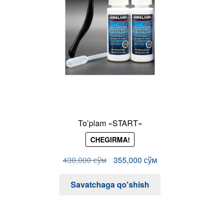
To’plam «START»
CHEGIRMA!
Original
Current
430,000
сўм
355,000
сўм
price
price
was:
is:
Savatchaga qo'shish
430,000 сўм.
355,000 сўм.