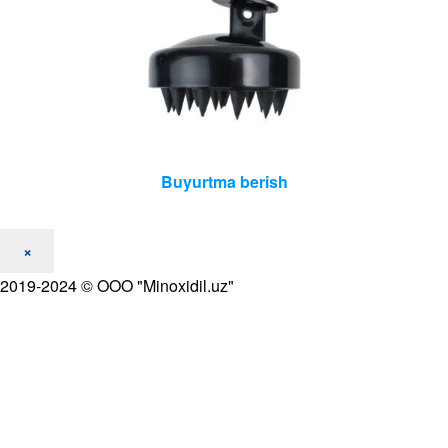
Buyurtma berish
×
2019-2024 © OOO "Minoxidil.uz"